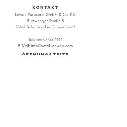
KONTAKT
Löwen Patisserie GmbH & Co. KG
Furtwanger S
traße 8
78141 Schönwald im
Schwarzwald
Telefon:
07722 4114
E-Mail:
info@hotel-loewen.com
Öffnungszeite
n
MO - DI | 11 - 18:00 Uhr
FR - SO | 9 - 18:00 Uhr
Frühstückszeiten:
FR - SO | 9 - 11:00 Uhr
Küchenzeiten:
FR - DI | 12:00 - 17:00 Uhr
Betriebsferien:
10.08.2026 - 23.08.2026
Reservierung erwünscht